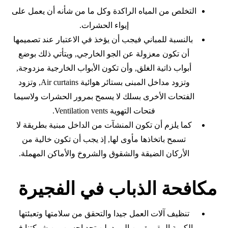
التخلص من المياه الراكدة وكل ما من شأنه أن يعمل على
إيواء الحشرات.
بالنسبة للمباني فيجب أن يؤخذ في الاعتبار عند تصميمها
أن تكون معزولة عن الجو الخارجي, ويتأتي ذلك بوضع
أبواب ذاتية الغلق, وأن تكون الأبواب الخارجية مزدوجة,
وتزود مداخل المبنى بستائر هوائية Air curtains, وتزود
الفتحات الأخرى بسلك لا يسمح بمرور الحشرات ولاسيما
فتحات التهوية Ventilation vents.
كما يلزم أن تكون المنشآت من الداخل مبنية بطريقة لا
تسمح باتخاذها مأوى لها, إذ يجب أن تكون خالية من
الأركان الضيقة والشقوق والشروخ والأماكن المهملة.
مكافحة الذباب في الفجيرة
تنظيف آلات العمل جيدا والتحقق من سلامتها وتعبئتها
بالكمية المقررة من المبيد .لن تجد احسن من شركتنا في