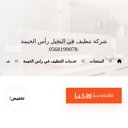
شركة تنظيف في النخيل رأس الخيمة
:0568199078
المنتجات
خدمات التنظيف في راس الخيمة
شركة تن
10,00
د.إ
5,00
د.إ
تخفيض!