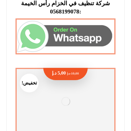
شركة تنظيف في الخزام رأس الخيمة
:0568199078
5,00
د.إ
10,00
د.إ
تخفيض!