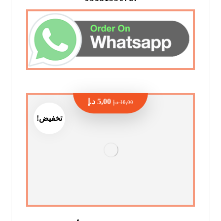
5,00
د.إ
10,00
د.إ
تخفيض!