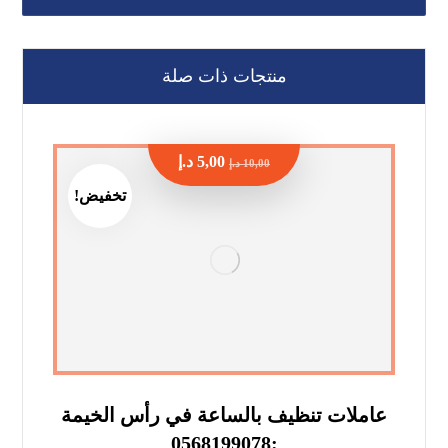
منتجات ذات صلة
5,00
د.إ
10,00
د.إ
تخفيض!
عاملات تنظيف بالساعة في رأس الخيمة
:0568199078