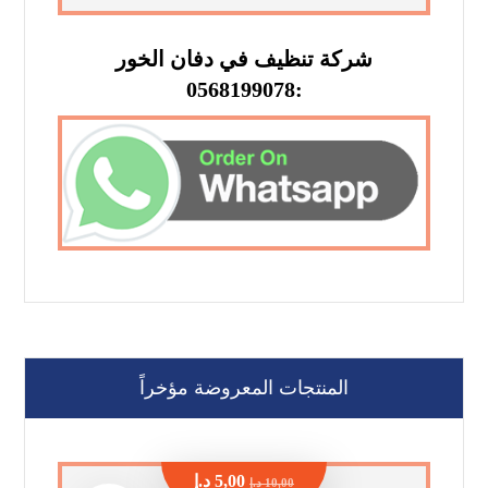
شركة تنظيف في دفان الخور
:0568199078
المنتجات المعروضة مؤخراً
5,00
د.إ
10,00
د.إ