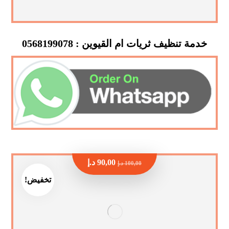
خدمة تنظيف ثريات ام القيوين : 0568199078
90,00
د.إ
100,00
د.إ
تخفيض!