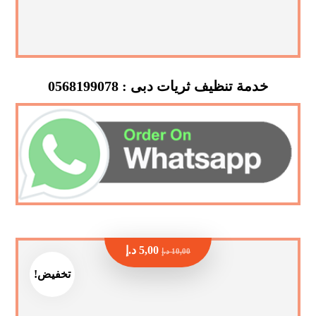
خدمة تنظيف ثريات دبى : 0568199078
5,00
د.إ
10,00
د.إ
تخفيض!