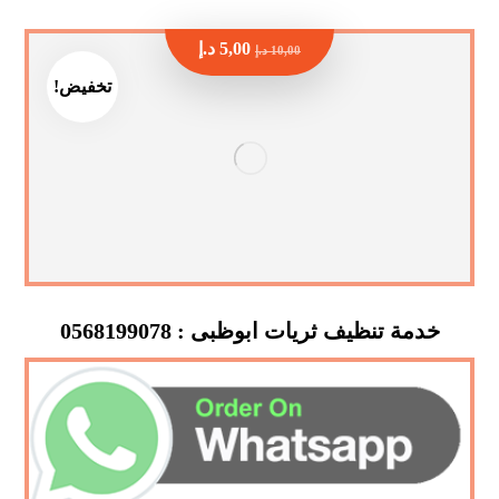
5,00
د.إ
10,00
د.إ
تخفيض!
خدمة تنظيف ثريات ابوظبى : 0568199078