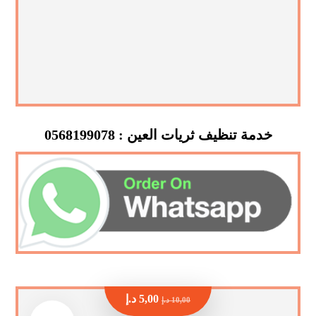
خدمة تنظيف ثريات العين : 0568199078
5,00
د.إ
10,00
د.إ