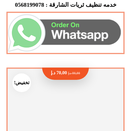
خدمه تنظيف ثريات الشارقة : 0568199078
70,00
د.إ
80,00
د.إ
تخفيض!