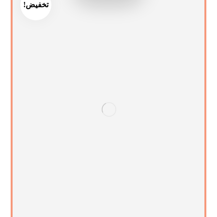
تخفيض!