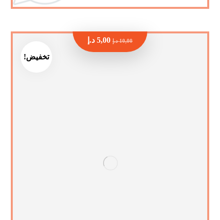
5,00
د.إ
10,00
د.إ
تخفيض!