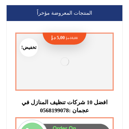
المنتجات المعروضة مؤخراً
5,00
د.إ
10,00
د.إ
تخفيض!
افضل 10 شركات تنظيف المنازل في
عجمان :0568199078