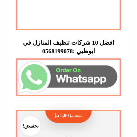
افضل 10 شركات تنظيف المنازل في
ابوظبي :0568199078
5,00
د.إ
10,00
د.إ
تخفيض!