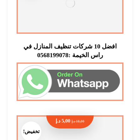
افضل 10 شركات تنظيف المنازل في
راس الخيمة :0568199078
5,00
د.إ
10,00
د.إ
تخفيض!