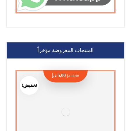
المنتجات المعروضة مؤخراً
5,00
د.إ
10,00
د.إ
تخفيض!