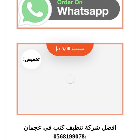
5,00
د.إ
10,00
د.إ
تخفيض!
افضل شركة تنظيف كنب في عجمان
:0568199078