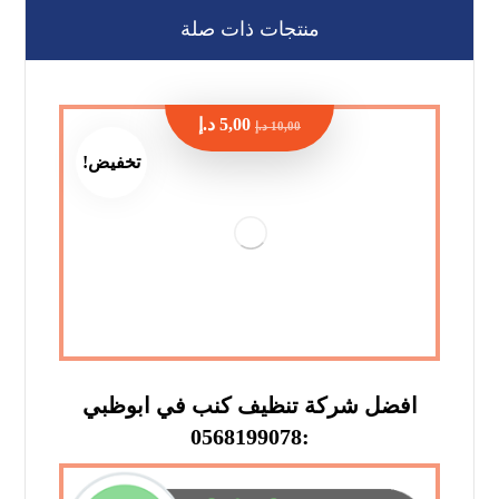
منتجات ذات صلة
5,00
د.إ
10,00
د.إ
تخفيض!
افضل شركة تنظيف كنب في ابوظبي
:0568199078