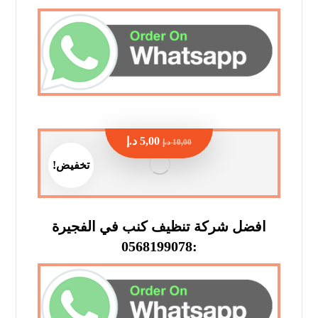
5,00
د.إ
10,00
د.إ
تخفيض!
افضل شركة تنظيف كنب في الفجيرة
:0568199078