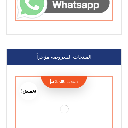
المنتجات المعروضة مؤخراً
35,00
د.إ
65,00
د.إ
تخفيض!