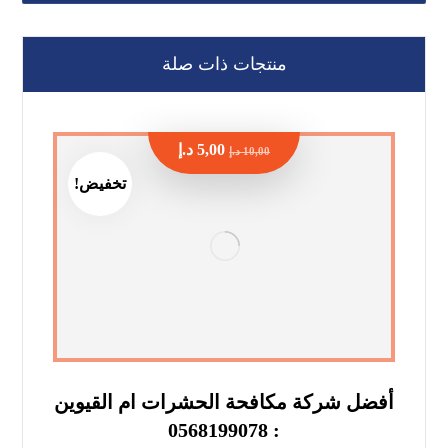
منتجات ذات صلة
5,00
د.إ
10,00
د.إ
تخفيض!
أفضل شركة مكافحة الحشرات ام القيوين
: 0568199078