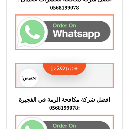
0568199078
5,00
د.إ
10,00
د.إ
تخفيض!
افضل شركة مكافحة الرمة في الفجيرة
:0568199078