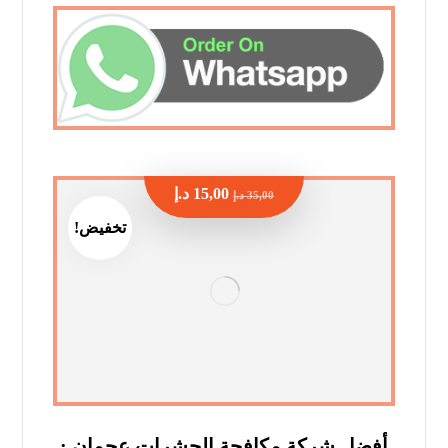
15,00
د.إ
35,00
د.إ
تخفيض!
أفضل شركة مكافحة الحشرات عجمان :