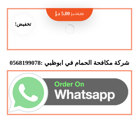
5,00
د.إ
10,00
د.إ
تخفيض!
شركة مكافحة الحمام في ابوظبي :0568199078