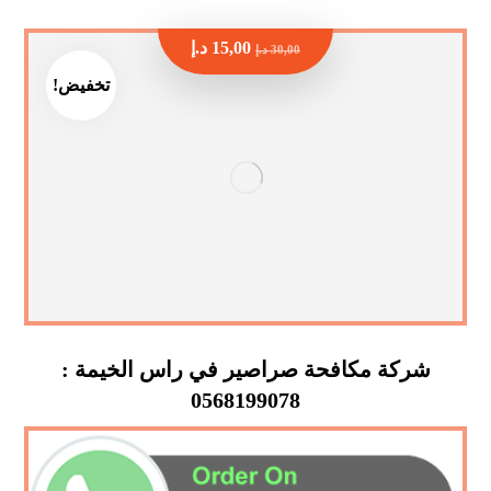
15,00
د.إ
30,00
د.إ
تخفيض!
شركة مكافحة صراصير في راس الخيمة :
0568199078