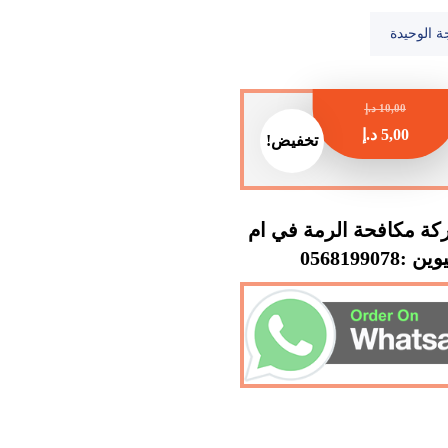
ة الوحيدة
10,00
د.إ
5,00
د.إ
تخفيض!
ة مكافحة الرمة في ام
 :0568199078