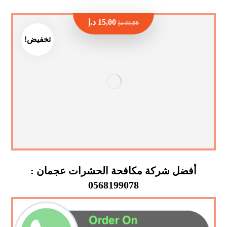
15,00
د.إ
35,00
د.إ
تخفيض!
أفضل شركة مكافحة الحشرات عجمان :
0568199078