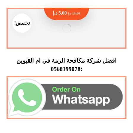
5,00
د.إ
10,00
د.إ
تخفيض!
افضل شركة مكافحة الرمة في ام القيوين
:0568199078