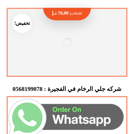
70,00
د.إ
80,00
د.إ
تخفيض!
شركه جلي الرخام في الفجيرة : 0568199078