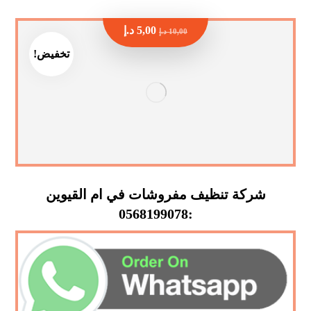
5,00
د.إ
10,00
د.إ
تخفيض!
شركة تنظيف مفروشات في ام القيوين
:0568199078