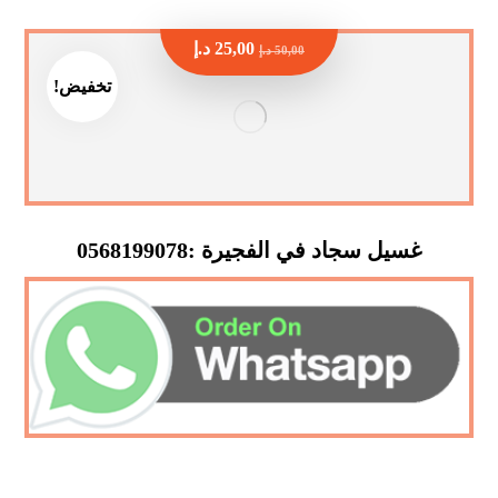
25,00
د.إ
50,00
د.إ
تخفيض!
غسيل سجاد في الفجيرة :0568199078