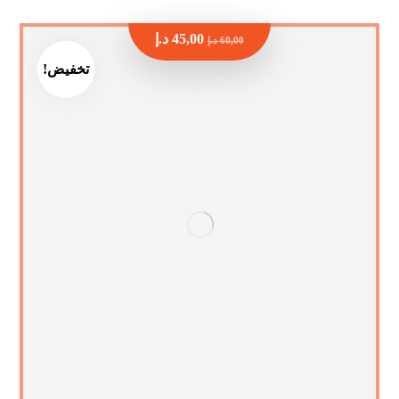
45,00
د.إ
60,00
د.إ
تخفيض!