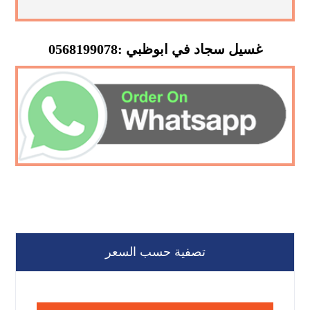
غسيل سجاد في ابوظبي :0568199078
تصفية حسب السعر