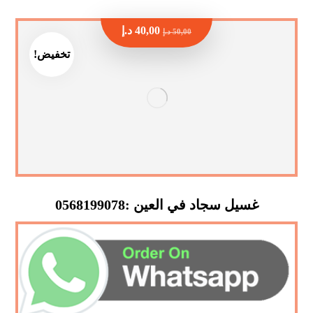
40,00
د.إ
50,00
د.إ
تخفيض!
غسيل سجاد في العين :0568199078