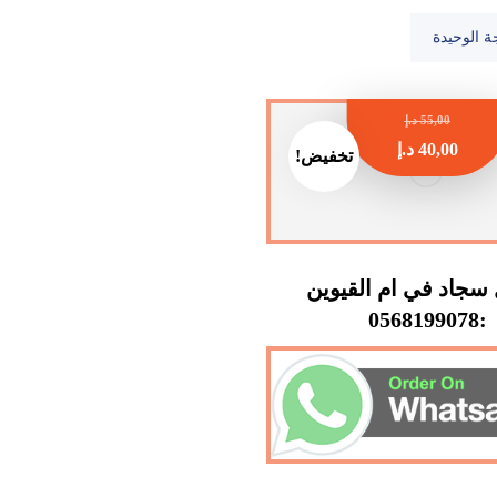
ة الوحيدة
55,00
د.إ
40,00
د.إ
تخفيض!
سجاد في ام القيوين
:0568199078