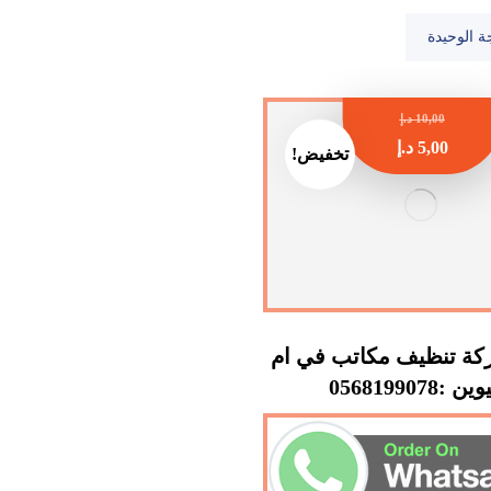
ة الوحيدة
10,00
د.إ
5,00
د.إ
تخفيض!
ة تنظيف مكاتب في ام
 :0568199078