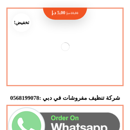
5,00
د.إ
10,00
د.إ
تخفيض!
شركة تنظيف مفروشات في دبي :0568199078