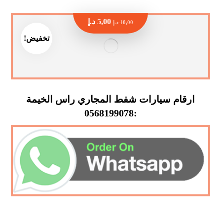
5,00
د.إ
10,00
د.إ
تخفيض!
ارقام سيارات شفط المجاري راس الخيمة
:0568199078