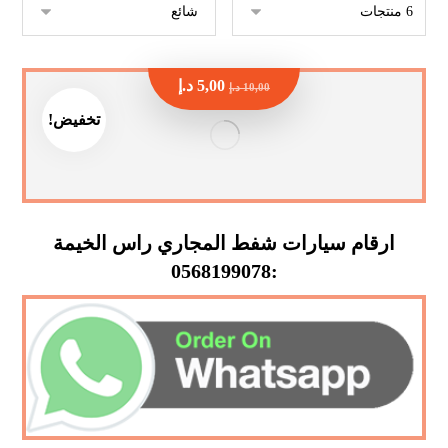
5,00
د.إ
10,00
د.إ
تخفيض!
ارقام سيارات شفط المجاري راس الخيمة
:0568199078