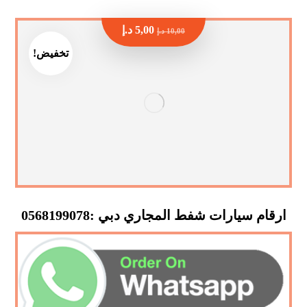
5,00
د.إ
10,00
د.إ
تخفيض!
ارقام سيارات شفط المجاري دبي :0568199078