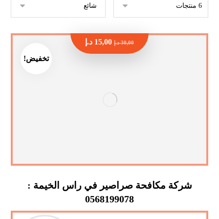
15,00
د.إ
30,00
د.إ
تخفيض!
شركة مكافحة صراصير في راس الخيمة :
0568199078