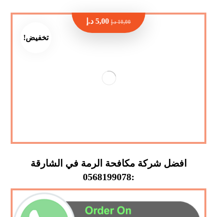
5,00
د.إ
10,00
د.إ
تخفيض!
افضل شركة مكافحة الرمة في الشارقة
:0568199078