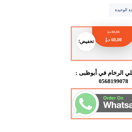
ة الوحيدة
90,00
د.إ
60,00
د.إ
تخفيض!
ي الرخام في أبوظبى :
0568199078