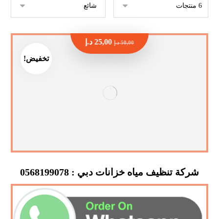
25,00
د.إ
50,00
د.إ
تخفيض!
شركة تنظيف مياه خزانات دبي : 0568199078