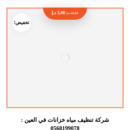
5,00
د.إ
10,00
د.إ
تخفيض!
شركة تنظيف مياه خزانات في العين :
0568199078