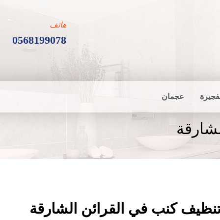
هاتف
0568199078
فجيرة
عجمان
شارقة
نظيف كنب في القرائن الشارقة