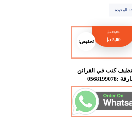
ة الوحيدة
10,00
د.إ
5,00
د.إ
تخفيض!
ظيف كنب في القرائن
 :0568199078