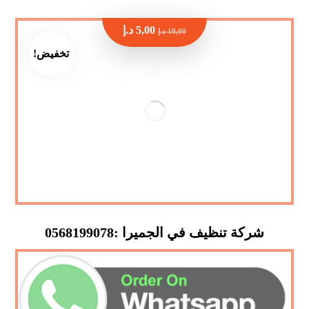
5,00
د.إ
10,00
د.إ
تخفيض!
شركة تنظيف في الجميرا :0568199078