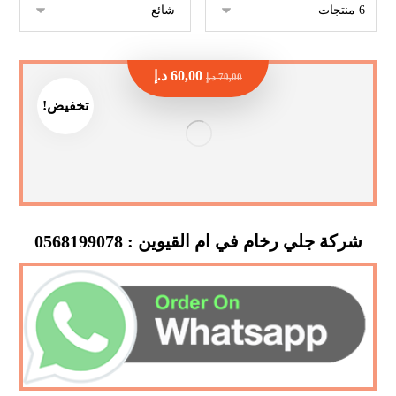
60,00
د.إ
70,00
د.إ
تخفيض!
شركة جلي رخام في ام القيوين : 0568199078