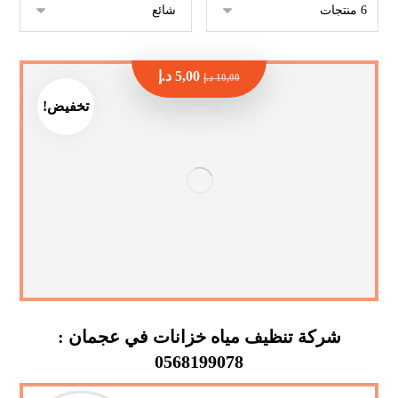
5,00
د.إ
10,00
د.إ
تخفيض!
شركة تنظيف مياه خزانات في عجمان :
0568199078