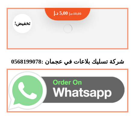
5,00
د.إ
10,00
د.إ
تخفيض!
شركة تسليك بلاعات في عجمان :0568199078