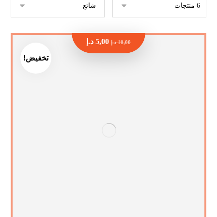
5,00
د.إ
10,00
د.إ
تخفيض!