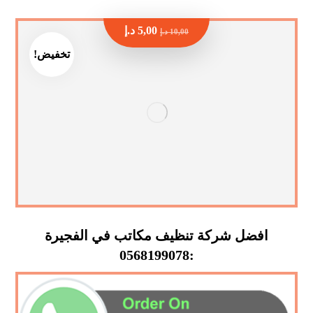
5,00
د.إ
10,00
د.إ
تخفيض!
افضل شركة تنظيف مكاتب في الفجيرة
:0568199078