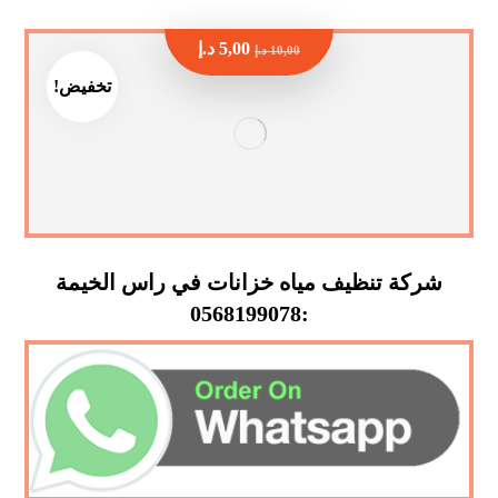
5,00
د.إ
10,00
د.إ
تخفيض!
شركة تنظيف مياه خزانات في راس الخيمة
:0568199078