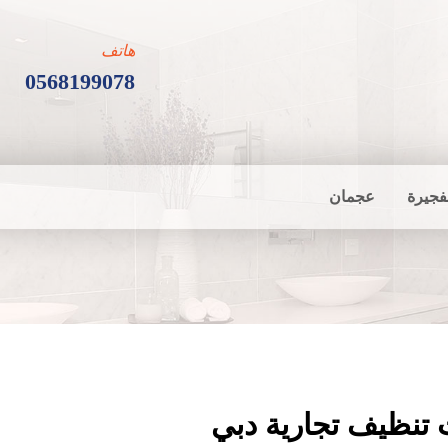
هاتف
0568199078
فجيرة
عجمان
تنظيف تجارية دبي