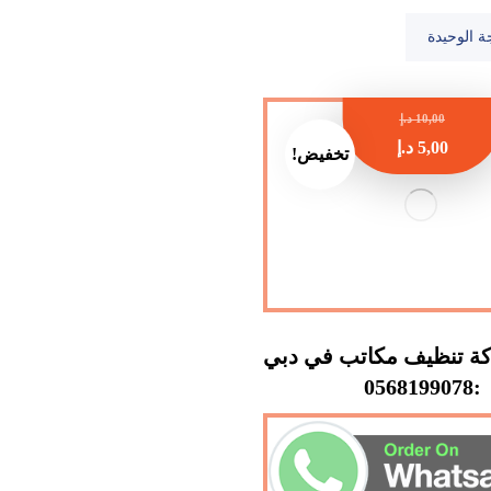
ة الوحيدة
10,00
د.إ
5,00
د.إ
تخفيض!
ة تنظيف مكاتب في دبي
:0568199078