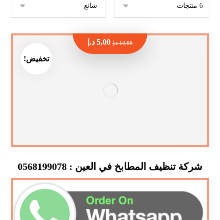
5,00
د.إ
10,00
د.إ
تخفيض!
شركة تنظيف المطابخ في العين : 0568199078