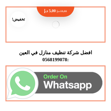
5,00
د.إ
10,00
د.إ
تخفيض!
افضل شركة تنظيف منازل في العين
:0568199078