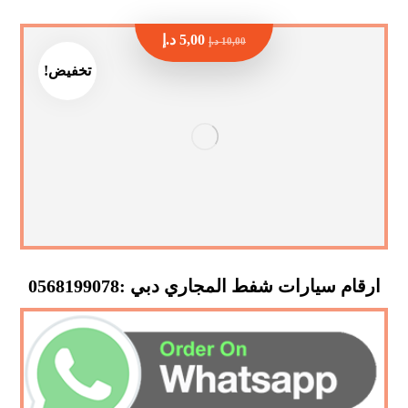
5,00
د.إ
10,00
د.إ
تخفيض!
ارقام سيارات شفط المجاري دبي :0568199078