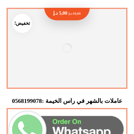
5,00
د.إ
10,00
د.إ
تخفيض!
عاملات بالشهر في راس الخيمة :0568199078