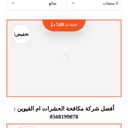
5,00
د.إ
10,00
د.إ
تخفيض!
أفضل شركة مكافحة الحشرات ام القيوين :
0568199078