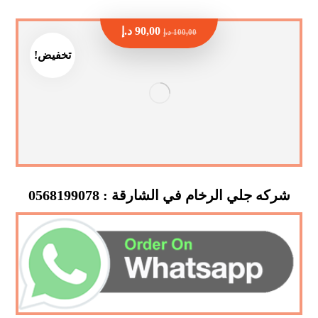
90,00
د.إ
100,00
د.إ
تخفيض!
شركه جلي الرخام في الشارقة : 0568199078