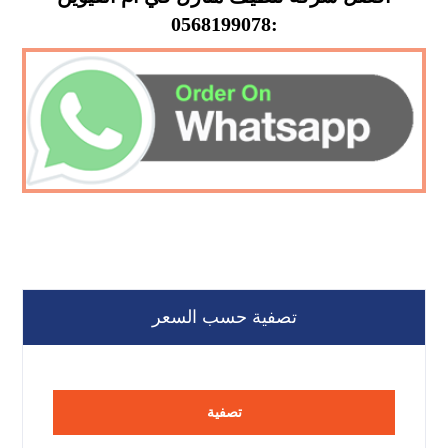
:0568199078
تصفية حسب السعر
تصفية