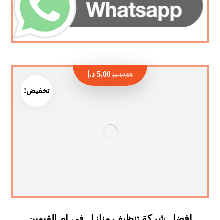
5,00
د.إ
10,00
د.إ
تخفيض!
افضل شركة تنظيف منازل في ام القيوين