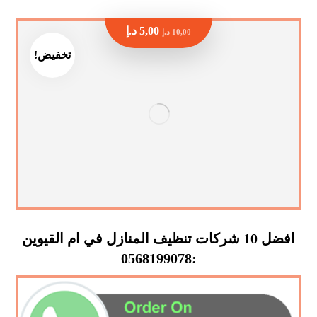
5,00
د.إ
10,00
د.إ
تخفيض!
افضل 10 شركات تنظيف المنازل في ام القيوين
:0568199078