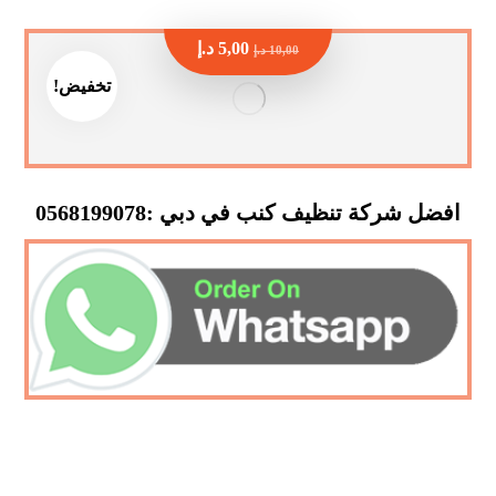
5,00
د.إ
10,00
د.إ
تخفيض!
افضل شركة تنظيف كنب في دبي :0568199078