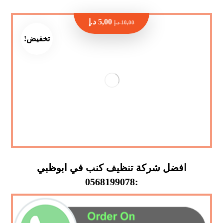
5,00
د.إ
10,00
د.إ
تخفيض!
افضل شركة تنظيف كنب في ابوظبي
:0568199078