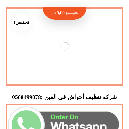
5,00
د.إ
10,00
د.إ
تخفيض!
شركة تنظيف أحواش في العين :0568199078