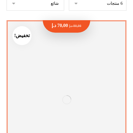
70,00
د.إ
80,00
د.إ
تخفيض!