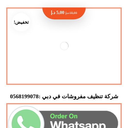
5,00
د.إ
10,00
د.إ
تخفيض!
شركة تنظيف مفروشات في دبي :0568199078