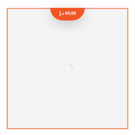
69,00
د.إ