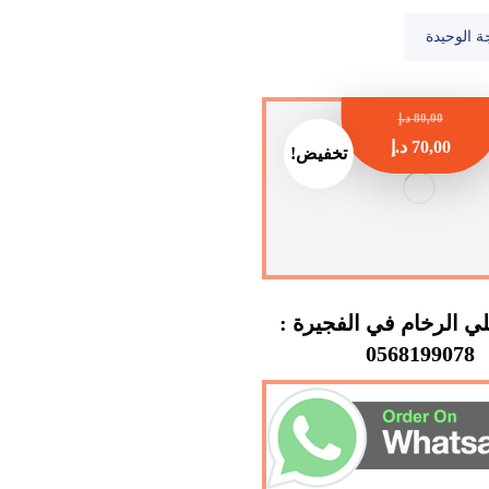
ة الوحيدة
80,00
د.إ
70,00
د.إ
تخفيض!
 الرخام في الفجيرة :
0568199078